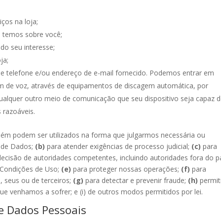
iços na loja;
e temos sobre você;
do seu interesse;
ja;
 telefone e/ou endereço de e-mail fornecido. Podemos entrar em
 de voz, através de equipamentos de discagem automática, por
ualquer outro meio de comunicação que seu dispositivo seja capaz 
s razoáveis.
ém podem ser utilizados na forma que julgarmos necessária ou
 de Dados;
(b)
para atender exigências de processo judicial;
(c)
para
 decisão de autoridades competentes, incluindo autoridades fora do p
 Condições de Uso;
(e)
para proteger nossas operações;
(f)
para
, seus ou de terceiros;
(g)
para detectar e prevenir fraude;
(h)
permiti
ue venhamos a sofrer; e (i) de outros modos permitidos por lei.
e Dados Pessoais