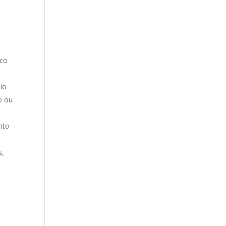
a
ico
io
o ou
nto
s,