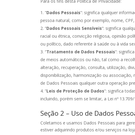
Para os fins desta Política de Privacidade:
“
Dados Pessoais
“: significa qualquer inform
pessoa natural, como por exemplo, nome, CPF, 
“
Dados Pessoais Sensíveis
“: significa qua
racial ou étnica, convicção religiosa, opinião polí
ou político, dado referente à saúde ou à vida se
“
Tratamento de Dados Pessoais
“: signif
de meios automáticos ou não, tal como a recol
alteração, recuperação, consulta, utilização, d
disponibilização, harmonização ou associação,
de Dados Pessoais qualquer outra operação prev
“
Leis de Proteção de Dados
“: significa to
incluindo, porém sem se limitar, a Lei nº 13.709
Seção 2 – Uso de Dados Pesso
Coletamos e usamos Dados Pessoais para geren
estiver adquirindo produtos e/ou serviços na l