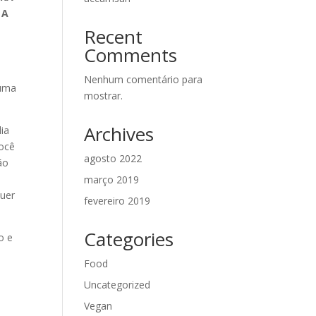
 A
Recent
Comments
Nenhum comentário para
guma
mostrar.
Archives
dia
você
agosto 2022
ão
março 2019
quer
fevereiro 2019
Categories
o e
e
Food
Uncategorized
Vegan