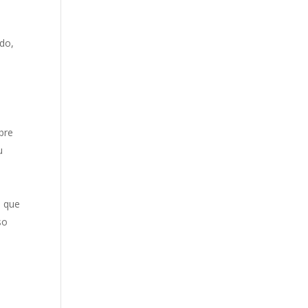
ndo,
a
bre
u
u que
so