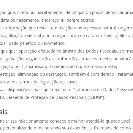
ação que, direta ou indiretamente, identifique ou possa identificar um
data de nascimento, endereço IP, dentre outros;
lquer informação que revele, em relação a uma pessoa natural, origem
tica, filiação a sindicato ou a organização de caráter religioso, filosóf
xual, dado genético ou biométrico;
ica qualquer operação efetuada no âmbito dos Dados Pessoais, por me
ha, gravação, organização, estruturação, armazenamento, adaptaçã
ivulgação por transmissão, disseminação ou, alternativamente,
 restrição, eliminação ou destruição. Também é considerado Tratame
ista nos termos da legislação aplicável;
das as disposições legais que regulam o Tratamento de Dados Pessoai
/18, Lei Geral de Proteção de Dados Pessoais (“
LGPD
“).
ais
ciar seu relacionamento conosco e melhor atendê-lo quando você
oja, personalizando e melhorando sua experiência. Exemplos de como