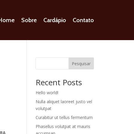
Home
Sobre
Cardápio
Contato
Pesquisar
Recent Posts
Hello world!
Nulla aliquet laoreet justo vel
volutpat
Curabitur ut tellus fermentum
Phasellus volutpat at mauris
ARA
accumsan