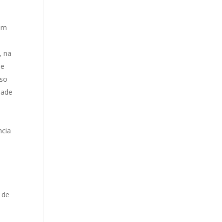
bem
, na
de
sso
dade
ncia
 de