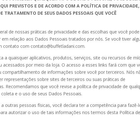
UI PREVISTOS E DE ACORDO COM A POLÍTICA DE PRIVACIDADE,
 DE TRATAMENTO DE SEUS DADOS PESSOAIS QUE VOCÊ
geral de nossas práticas de privacidade e das escolhas que você pode
r em relação aos Dados Pessoais tratados por nós. Se você tiver al
em contato com contato@buffetladani.com.
ca a quaisquer aplicativos, produtos, serviços, site ou recursos de mí
ou acessados por meio da loja. O acesso a esses links fará com que 
 ou compartilhamento de informações sobre você por terceiros. Nós n
representações sobre sites de terceiros ou suas práticas de
as. Recomendamos que você revise a política de privacidade de qual
 a coleta e o uso de seus Dados Pessoais.
 outras pessoas físicas, você declara ter a competência para fazê-l
ara autorizar o uso de tais informações nos termos desta Política d