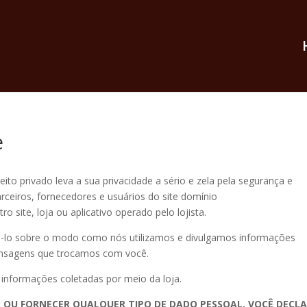
e
eito privado leva a sua privacidade a sério e zela pela segurança e
rceiros, fornecedores e usuários do site domínio
ro site, loja ou aplicativo operado pelo lojista.
rmá-lo sobre o modo como nós utilizamos e divulgamos informações
mensagens que trocamos com você.
a informações coletadas por meio da loja.
S OU FORNECER QUALQUER TIPO DE DADO PESSOAL, VOCÊ DECL