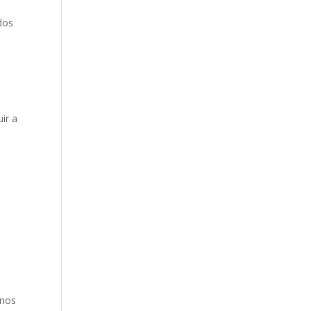
dos
ir a
 nos