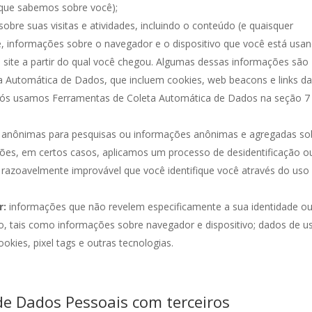
 que sabemos sobre você);
obre suas visitas e atividades, incluindo o conteúdo (e quaisquer
ge, informações sobre o navegador e o dispositivo que você está usa
o site a partir do qual você chegou. Algumas dessas informações são
 Automática de Dados, que incluem cookies, web beacons e links d
 nós usamos Ferramentas de Coleta Automática de Dados na seção 7
 anônimas para pesquisas ou informações anônimas e agregadas so
ções, em certos casos, aplicamos um processo de desidentificação o
razoavelmente improvável que você identifique você através do uso
r:
informações que não revelem especificamente a sua identidade o
o, tais como informações sobre navegador e dispositivo; dados de u
okies, pixel tags e outras tecnologias.
e Dados Pessoais com terceiros