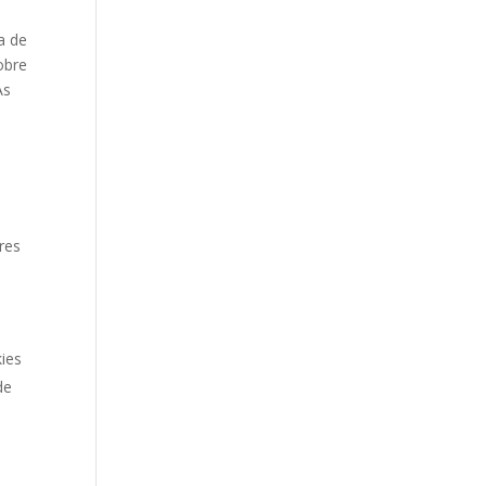
a de
obre
As
res
.
kies
de